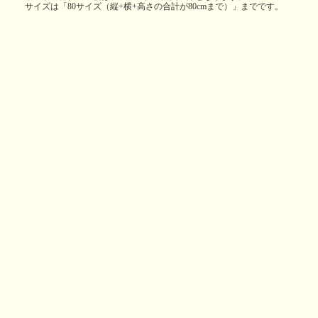
サイズは「80サイズ（縦+横+高さの合計が80cmまで）」までです。