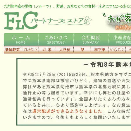
九州熊本産の果物（フルーツ）、野菜、お米など旬の食材・未来につながる安心
FLCロゴ
わが家の専用農家さん
ホーム
ごあいさつ
会社概要
生産者紹介
新鮮野菜
プレゼント
お米
太秋柿
梨
利平栗
いちじく
種
す