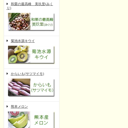
和栗の最高峰 美玖里(みく
り)
菊池水源キウイ
からいも(サツマイモ)
熊本メロン