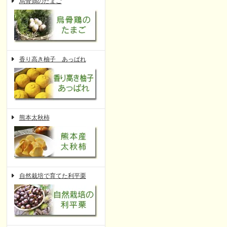
烏骨鶏のたまご
香り高き柚子 あっぱれ
熊本太秋柿
自然栽培で育てた利平栗