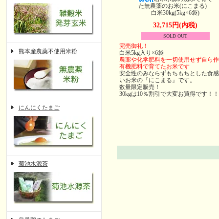
た無農薬のお米(にこまる)
白米30kg(5kg×6袋)
32,715円(内税)
SOLD OUT
完売御礼！
熊本産農薬不使用米粉
白米5kg入り×6袋
農薬や化学肥料を一切使用せず自ら作
有機肥料で育てたお米です
安全性のみならずもちもちとした食感
いお米の『にこまる』です。
数量限定販売！
30kgは10％割引で大変お買得です！！
にんにくたまご
菊池水源茶