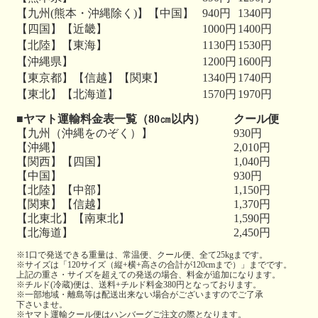
【九州(熊本・沖縄除く)】【中国】
940円
1340円
【四国】【近畿】
1000円
1400円
【北陸】【東海】
1130円
1530円
【沖縄県】
1200円
1600円
【東京都】【信越】【関東】
1340円
1740円
【東北】【北海道】
1570円
1970円
■ヤマト運輸料金表一覧（80㎝以内）
クール便
【九州（沖縄をのぞく）】
930円
【沖縄】
2,010円
【関西】【四国】
1,040円
【中国】
930円
【北陸】【中部】
1,150円
【関東】【信越】
1,370円
【北東北】【南東北】
1,590円
【北海道】
2,450円
※1口で発送できる重量は、常温便、クール便、全て25kgまです。
※サイズは「120サイズ（縦+横+高さの合計が120cmまで）」までです。
上記の重さ・サイズを超えての発送の場合、料金が追加になります。
※チルド(冷蔵)便は、送料+チルド料金380円となっております。
※一部地域・離島等は配送出来ない場合がございますのでご了承
下さいませ。
※ヤマト運輸クール便はハンバーグご注文の際となります。