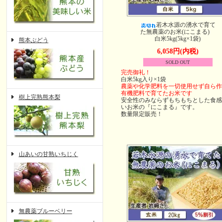
若木水源の湧水で育て
た無農薬のお米(にこまる)
白米5kg(5kg×1袋)
熊本ぶどう
6,058円(内税)
SOLD OUT
完売御礼！
白米5kg入り×1袋
農薬や化学肥料を一切使用せず自ら作
有機肥料で育てたお米です
樹上完熟熊本梨
安全性のみならずもちもちとした食感
いお米の『にこまる』です。
数量限定販売！
山あいの甘熟いちじく
無農薬ブルーベリー