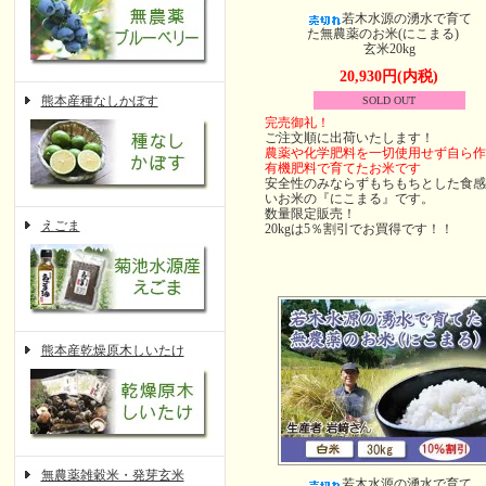
若木水源の湧水で育て
た無農薬のお米(にこまる)
玄米20kg
20,930円(内税)
熊本産種なしかぼす
SOLD OUT
完売御礼！
ご注文順に出荷いたします！
農薬や化学肥料を一切使用せず自ら作
有機肥料で育てたお米です
安全性のみならずもちもちとした食感
いお米の『にこまる』です。
数量限定販売！
えごま
20kgは5％割引でお買得です！！
熊本産乾燥原木しいたけ
無農薬雑穀米・発芽玄米
若木水源の湧水で育て