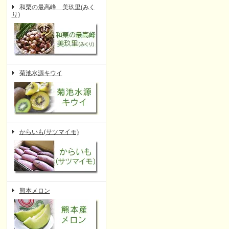
和栗の最高峰 美玖里(みく
り)
菊池水源キウイ
からいも(サツマイモ)
熊本メロン