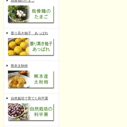
烏骨鶏のたまご
香り高き柚子 あっぱれ
熊本太秋柿
自然栽培で育てた利平栗