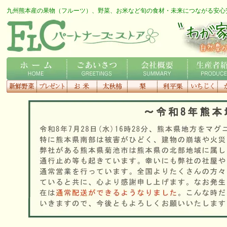
九州熊本産の果物（フルーツ）、野菜、お米など旬の食材・未来につながる安心
FLCロゴ
わが家の専用農家さん
ホーム
ごあいさつ
会社概要
生産者紹介
新鮮野菜
プレゼント
お米
太秋柿
梨
利平栗
いちじく
種
す