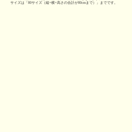
サイズは「80サイズ（縦+横+高さの合計が80cmまで）」までです。