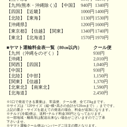
【九州(熊本・沖縄除く)】【中国】
940円
1340円
【四国】【近畿】
1000円
1400円
【北陸】【東海】
1130円
1530円
【沖縄県】
1200円
1600円
【東京都】【信越】【関東】
1340円
1740円
【東北】【北海道】
1570円
1970円
■ヤマト運輸料金表一覧（80㎝以内）
クール便
【九州（沖縄をのぞく）】
930円
【沖縄】
2,010円
【関西】【四国】
1,040円
【中国】
930円
【北陸】【中部】
1,150円
【関東】【信越】
1,370円
【北東北】【南東北】
1,590円
【北海道】
2,450円
※1口で発送できる重量は、常温便、クール便、全て25kgまです。
※サイズは「120サイズ（縦+横+高さの合計が120cmまで）」までです。
上記の重さ・サイズを超えての発送の場合、料金が追加になります。
※チルド(冷蔵)便は、送料+チルド料金380円となっております。
※一部地域・離島等は配送出来ない場合がございますのでご了承
下さいませ。
※ヤマト運輸クール便はハンバーグご注文の際となります。