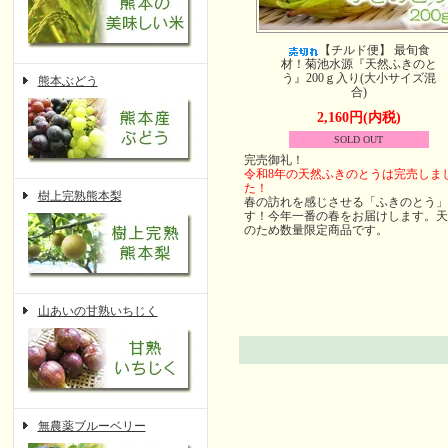
【チルド便】 最旬食
材！菊池水源『天然ふきのと
う』200ｇ入り(大小サイズ混
熊本ぶどう
合)
2,160円(内税)
SOLD OUT
完売御礼！
令和8年の天然ふきのとうは完売しま
た！
樹上完熟熊本梨
春の訪れを感じさせる「ふきのとう」
す！今年一番の春をお届けします。天
のため数量限定商品です。
山あいの甘熟いちじく
無農薬ブルーベリー