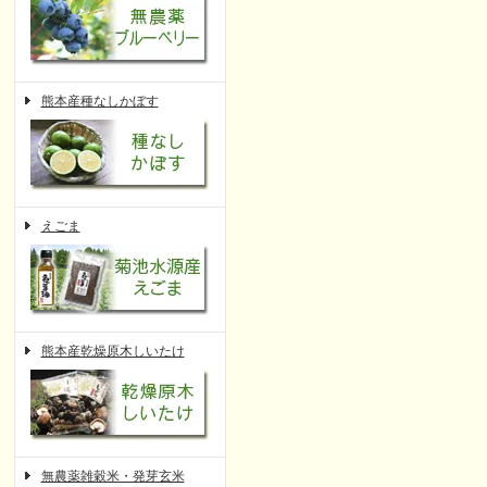
熊本産種なしかぼす
えごま
熊本産乾燥原木しいたけ
無農薬雑穀米・発芽玄米