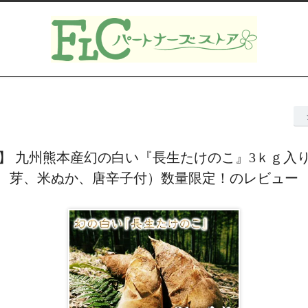
】 九州熊本産幻の白い『長生たけのこ』3ｋｇ入
芽、米ぬか、唐辛子付）数量限定！のレビュー