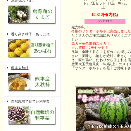
烏骨鶏のたまご
ト』2玉セット（1玉 8kg以
上）
12,312円(内税)
SOLD OUT
完売御礼！
今期のサンダーボルトは完売しました
香り高き柚子 あっぱれ
たくさんのご注文誠にありがとうござ
した！
黒大玉黄色果肉スイカ！
※お買得！2玉セット！
風味！食味！甘さ！を存分にお楽しみ
さい！美味しい物しか絶対に出さない
う、匠の強いこだわりから生まれる熊
産黒大玉黄色果肉（8kg以上）のスイ
熊本太秋柿
『サンダーボルト』を是非ご賞味下さ
自然栽培で育てた利平栗