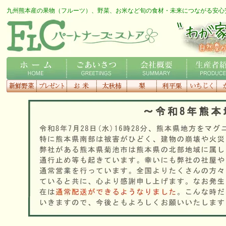
九州熊本産の果物（フルーツ）、野菜、お米など旬の食材・未来につながる安心
FLCロゴ
わが家の専用農家さん
ホーム
ごあいさつ
会社概要
生産者紹介
新鮮野菜
プレゼント
お米
太秋柿
梨
利平栗
いちじく
種
す