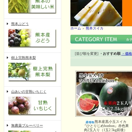
熊本ぶどう
ホーム
熊本スイカ
＞
[並び順を変更]
・おすすめ順
・価格
樹上完熟熊本梨
山あいの甘熟いちじく
熊本産黒小玉スイカ
無農薬ブルーベリー
『ひとりじめbonbon』赤色果
肉2玉入り（1玉2.5kg前後）