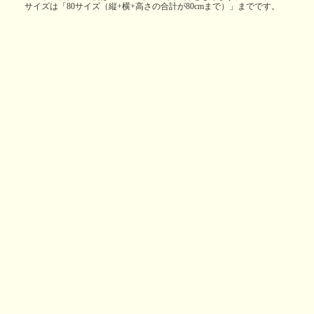
サイズは「80サイズ（縦+横+高さの合計が80cmまで）」までです。