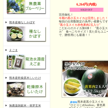
6,264円(内税)
SOLD OUT
完売御礼！
今期の黒小玉スイカは完売しました！
毎回の出荷数限定の為早い者勝ちです
熊本産種なしかぼす
”黒小玉スイカ赤色果肉2玉入り”
こだわりのスイカ第6弾！ ”黒小玉ス
カ” 食べごろサイズ！見た目もユニ
で、贈答用にも最適！！
えごま
熊本産乾燥原木しいたけ
熊本産黒小玉スイカ
『ひとりじめbonbon』黄色果
無農薬雑穀米・発芽玄米