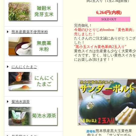
肉2玉入り（1玉2.5kg前後）
6,264円(内税)
SOLD OUT
完売御礼！
今期のひとりじめbonbon「黄色果肉
熊本産農薬不使用米粉
売しました！
たくさんのご注文誠にありがとうござ
した！
”黒小玉スイカ黄色果肉2玉入り”
黄色スイカは生産量も少なく大変希少
イカです。甘く、珍しい黄色スイカを
にお楽しみ頂けます！！
にんにくたまご
菊池水源茶
熊本県産黒大玉黄色果
肉スイカ 『サンダーボル