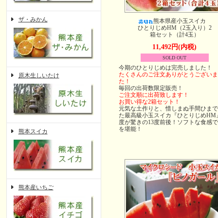
ザ・みかん
熊本県産小玉スイカ
ひとりじめHM（2玉入り）2
箱セット（計4玉）
11,492円(内税)
SOLD OUT
今期のひとりじめは完売しました！
たくさんのご注文ありがとうございま
原木生しいたけ
た！
毎回の出荷数限定販売！
ご注文順に出荷致します！
お買い得な2箱セット！
元気な土作りと、惜しまぬ手間ひまで
た最高級小玉スイカ『ひとりじめHM
度が驚きの13度前後！ソフトな食感
を堪能！
熊本スイカ
熊本産いちご