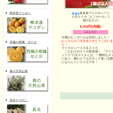
熊本産デコポン
熊本産マイクロシード
小玉スイカ『ピノガール』1
箱(2玉入り)
6,264円(内税)
SOLD OUT
今期のピノガールは完売しました！
たくさんのご注文ありがとうございま
究極の柑橘 せとか
た！
マイクロシード小玉スイカ
こだわりのスイカ新登場！ ”マイ
シード”小玉スイカとは、一般的なス
に比べ、種がとても小さくて食べる際
になりにくいスイカです！
春の天然山菜
長生たけのこ