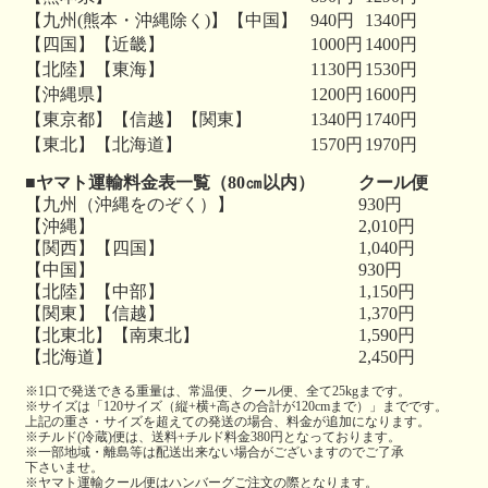
【九州(熊本・沖縄除く)】【中国】
940円
1340円
【四国】【近畿】
1000円
1400円
【北陸】【東海】
1130円
1530円
【沖縄県】
1200円
1600円
【東京都】【信越】【関東】
1340円
1740円
【東北】【北海道】
1570円
1970円
■ヤマト運輸料金表一覧（80㎝以内）
クール便
【九州（沖縄をのぞく）】
930円
【沖縄】
2,010円
【関西】【四国】
1,040円
【中国】
930円
【北陸】【中部】
1,150円
【関東】【信越】
1,370円
【北東北】【南東北】
1,590円
【北海道】
2,450円
※1口で発送できる重量は、常温便、クール便、全て25kgまです。
※サイズは「120サイズ（縦+横+高さの合計が120cmまで）」までです。
上記の重さ・サイズを超えての発送の場合、料金が追加になります。
※チルド(冷蔵)便は、送料+チルド料金380円となっております。
※一部地域・離島等は配送出来ない場合がございますのでご了承
下さいませ。
※ヤマト運輸クール便はハンバーグご注文の際となります。