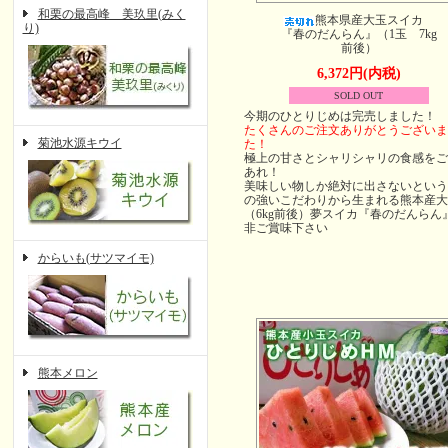
和栗の最高峰 美玖里(みく
熊本県産大玉スイカ
り)
『春のだんらん』（1玉 7kg
前後）
6,372円(内税)
SOLD OUT
今期のひとりじめは完売しました！
たくさんのご注文ありがとうございま
菊池水源キウイ
た！
極上の甘さとシャリシャリの食感をご
あれ！
美味しい物しか絶対に出さないという
の強いこだわりから生まれる熊本産大
（6kg前後）夢スイカ『春のだんらん
非ご賞味下さい
からいも(サツマイモ)
熊本メロン