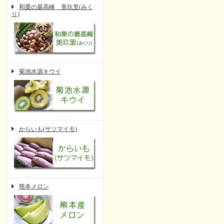
和栗の最高峰 美玖里(みく
り)
菊池水源キウイ
からいも(サツマイモ)
熊本メロン