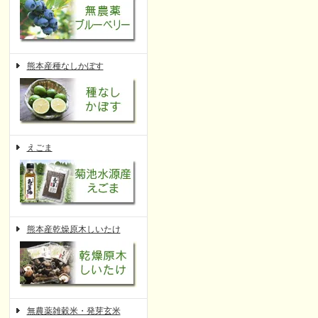
熊本産種なしかぼす
えごま
熊本産乾燥原木しいたけ
無農薬雑穀米・発芽玄米