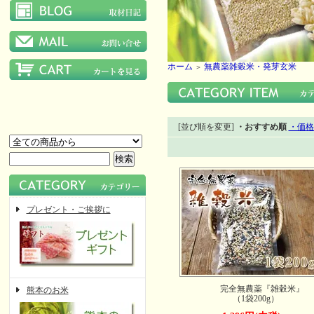
ホーム
無農薬雑穀米・発芽玄米
＞
[並び順を変更]
・おすすめ順
・価格
プレゼント・ご挨拶に
完全無農薬『雑穀米』
熊本のお米
（1袋200g）