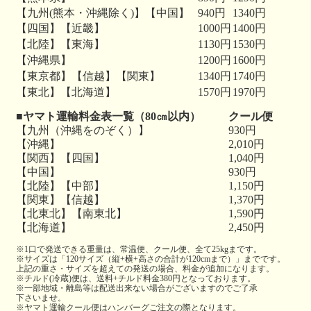
【九州(熊本・沖縄除く)】【中国】
940円
1340円
【四国】【近畿】
1000円
1400円
【北陸】【東海】
1130円
1530円
【沖縄県】
1200円
1600円
【東京都】【信越】【関東】
1340円
1740円
【東北】【北海道】
1570円
1970円
■ヤマト運輸料金表一覧（80㎝以内）
クール便
【九州（沖縄をのぞく）】
930円
【沖縄】
2,010円
【関西】【四国】
1,040円
【中国】
930円
【北陸】【中部】
1,150円
【関東】【信越】
1,370円
【北東北】【南東北】
1,590円
【北海道】
2,450円
※1口で発送できる重量は、常温便、クール便、全て25kgまです。
※サイズは「120サイズ（縦+横+高さの合計が120cmまで）」までです。
上記の重さ・サイズを超えての発送の場合、料金が追加になります。
※チルド(冷蔵)便は、送料+チルド料金380円となっております。
※一部地域・離島等は配送出来ない場合がございますのでご了承
下さいませ。
※ヤマト運輸クール便はハンバーグご注文の際となります。