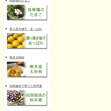
烏骨鶏のたまご
香り高き柚子 あっぱれ
熊本太秋柿
自然栽培で育てた利平栗