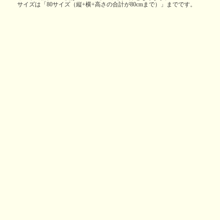
サイズは「80サイズ（縦+横+高さの合計が80cmまで）」までです。