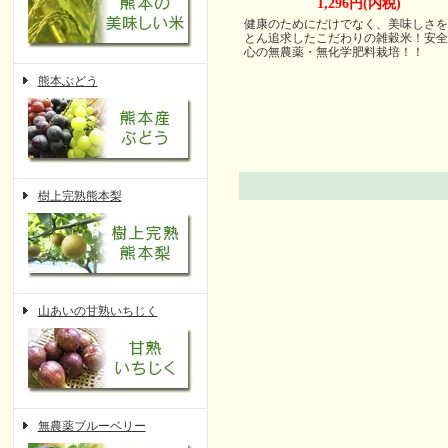
1,296円(内税)
健康のためにだけでなく、美味しさを
とん追求したこだわりの雑穀米！安全
心の無農薬・無化学肥料栽培！！
熊本ぶどう
樹上完熟熊本梨
山あいの甘熟いちじく
無農薬ブルーベリー