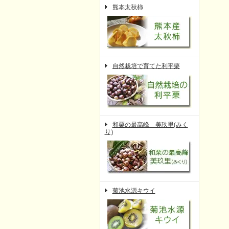
熊本太秋柿
自然栽培で育てた利平栗
和栗の最高峰 美玖里(みく
り)
菊池水源キウイ