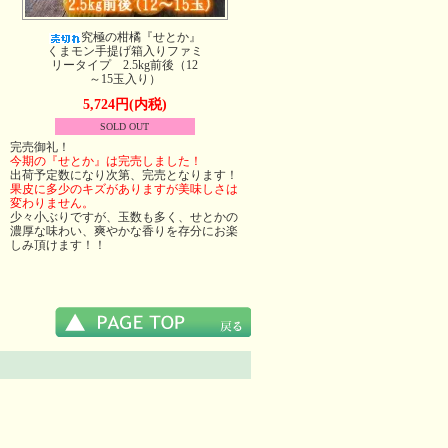
究極の柑橘『せとか』
くまモン手提げ箱入りファミ
リータイプ 2.5kg前後（12
～15玉入り）
5,724円(内税)
SOLD OUT
完売御礼！
今期の『せとか』は完売しました！
出荷予定数になり次第、完売となります！
果皮に多少のキズがありますが美味しさは
変わりません。
少々小ぶりですが、玉数も多く、せとかの
濃厚な味わい、爽やかな香りを存分にお楽
しみ頂けます！！
。