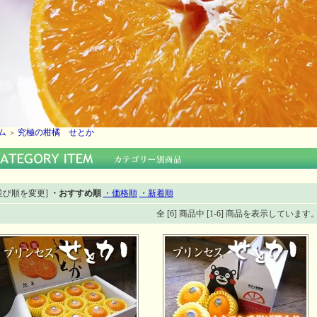
ム
究極の柑橘 せとか
＞
並び順を変更]
・おすすめ順
・価格順
・新着順
全 [6] 商品中 [1-6] 商品を表示しています