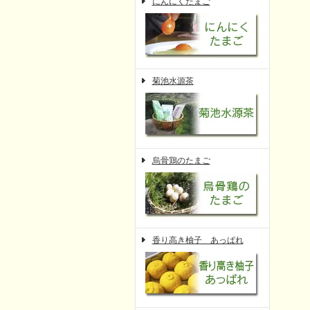
にんにくたまご
菊池水源茶
烏骨鶏のたまご
香り高き柚子 あっぱれ