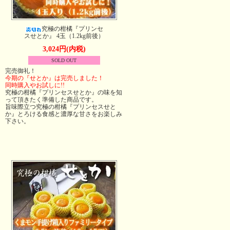
究極の柑橘『プリンセ
スせとか』 4玉（1.2kg前後）
3,024円(内税)
SOLD OUT
完売御礼！
今期の『せとか』は完売しました！
同時購入やお試しに!!
究極の柑橘『プリンセスせとか』の味を知
って頂きたく準備した商品です。
旨味際立つ究極の柑橘『プリンセスせと
か』とろける食感と濃厚な甘さをお楽しみ
下さい。