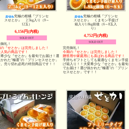
究極の柑橘『プリンセ
究極の柑橘『プリンセ
スせとか』 2.5kg入り（9～
スせとか』 くまモン手提げ
12玉）
箱入り1.8kg前後（6～8玉入
り）
6,156円(内税)
4,752円(内税)
SOLD OUT
SOLD OUT
売御礼！
期の『せとか』は完売しました！
完売御礼！
番人気の商品です！
今期の『せとか』は完売しました！
変希少な『せとか』を最旬でお届け！選
贈答用や家庭用にも喜ばれる商品です！
抜かれた“極選”の「プリンセスせとか」
手持ちギフトとしても最適なくまモン手提
す。売り切れ必死の特別商品です！！
げ箱入り！！大変希少な『せとか』を最旬
でお届け！選び抜かれた“極選”の「プリン
セスせとか」です！！