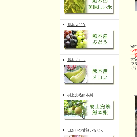
熊本ぶどう
完
今
一
大
熊本メロン
び
で
樹上完熟熊本梨
山あいの甘熟いちじく