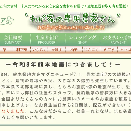
ど旬の食材・未来につながる安心安全な食材をお届け！産地直送お取り寄せ通販！
わが家の専用農家さん
社概要
生産者紹介
ショッピング
お支払い・送料
利平栗
いちじく
種なしかぼ
香り高き
にんにく
えごま
にんに
す
柚子
マゴ