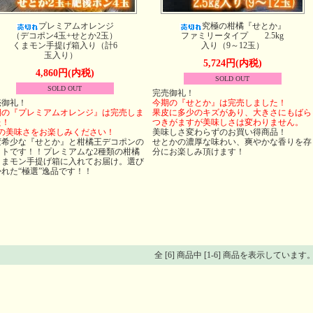
プレミアムオレンジ
究極の柑橘『せとか』
（デコポン4玉+せとか2玉）
ファミリータイプ 2.5kg
くまモン手提げ箱入り（計6
入り（9～12玉）
玉入り）
5,724円(内税)
4,860円(内税)
SOLD OUT
SOLD OUT
完売御礼！
売御礼！
今期の『せとか』は完売しました！
期の『プレミアムオレンジ』は完売しま
果皮に多少のキズがあり、大きさにもばら
た！
つきがますが美味しさは変わりません。
つの美味さをお楽しみください！
美味しさ変わらずのお買い得商品！
変希少な『せとか』と柑橘王デコポンの
せとかの濃厚な味わい、爽やかな香りを存
ットです！！プレミアムな2種類の柑橘
分にお楽しみ頂けます！
くまモン手提げ箱に入れてお届け。選び
れた“極選”逸品です！！
全 [6] 商品中 [1-6] 商品を表示しています