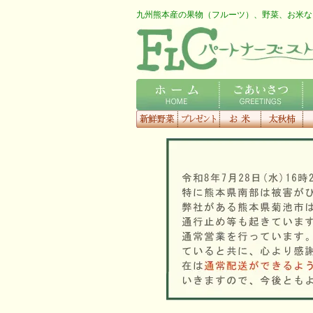
九州熊本産の果物（フルーツ）、野菜、お米な
FLCロゴ
ホーム
ごあいさつ
会
新鮮野菜
プレゼント
お米
太秋柿
梨