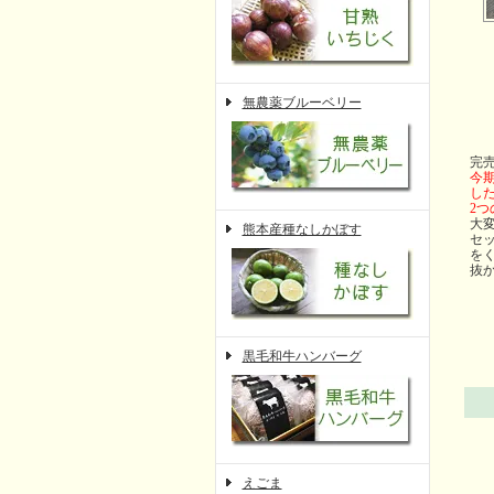
無農薬ブルーベリー
完
今
し
2
大
熊本産種なしかぼす
セ
を
抜か
黒毛和牛ハンバーグ
えごま