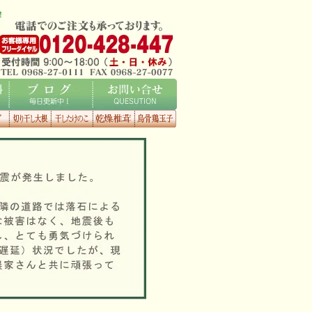
！
ブログ
お問い合せ
くタ
切り干し大
干したけの
乾燥椎茸
烏骨鶏玉子
根
こ