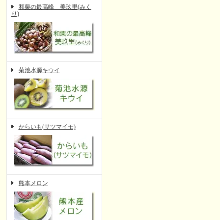
和栗の最高峰 美玖里(みく
り)
菊池水源キウイ
からいも(サツマイモ)
熊本メロン