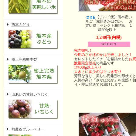
【チルド便】熊本産い
ちご『完熟さがほのか』 お
熊本ぶどう
買い得！セレクト箱詰め １
箱600g以上
3,240円(内税)
SOLD OUT
完売御礼！
今期のさがほのかは完売しました！
セレクトしたイチゴを箱詰めした
お買
樹上完熟熊本梨
数量限定販売
の商品です
1箱600g以上入り
大きさに多少のばらつき有り
芳醇な香り、美しい円錐形の形状でと
人気の高い『さがほのか』を完熟！朝
り・即日発送でお届けします。
山あいの甘熟いちじく
無農薬ブルーベリー