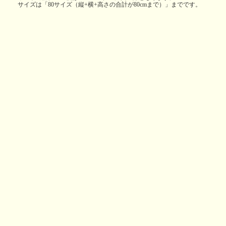
サイズは「80サイズ（縦+横+高さの合計が80cmまで）」までです。