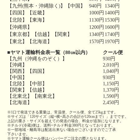
【九州(熊本・沖縄除く)】【中国】
940円
1340円
【四国】【近畿】
1000円
1400円
【北陸】【東海】
1130円
1530円
【沖縄県】
1200円
1600円
【東京都】【信越】【関東】
1340円
1740円
【東北】【北海道】
1570円
1970円
■ヤマト運輸料金表一覧（80㎝以内）
クール便
【九州（沖縄をのぞく）】
930円
【沖縄】
2,010円
【関西】【四国】
1,040円
【中国】
930円
【北陸】【中部】
1,150円
【関東】【信越】
1,370円
【北東北】【南東北】
1,590円
【北海道】
2,450円
※1口で発送できる重量は、常温便、クール便、全て25kgまです。
※サイズは「120サイズ（縦+横+高さの合計が120cmまで）」までです。
上記の重さ・サイズを超えての発送の場合、料金が追加になります。
※チルド(冷蔵)便は、送料+チルド料金380円となっております。
※一部地域・離島等は配送出来ない場合がございますのでご了承
下さいませ。
※ヤマト運輸クール便はハンバーグご注文の際となります。