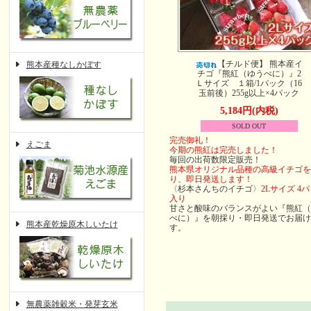
【チルド便】 熊本産イ
熊本産種なしかぼす
チゴ『熊紅（ゆうべに）』2
Ｌサイズ １箱/1パック（16
玉前後）255g以上×4パック
5,184円(内税)
SOLD OUT
完売御礼！
えごま
今期の熊紅は完売しました！
毎回の出荷数限定販売！
熊本県オリジナル品種の高級イチゴを
り、即日発送します！
〈杉本さんちのイチゴ〉
2Lサイズ 4
入り
甘さと酸味のバランスがよい『熊紅（
べに）』を朝採り・即日発送でお届け
熊本産乾燥原木しいたけ
す。
無農薬雑穀米・発芽玄米