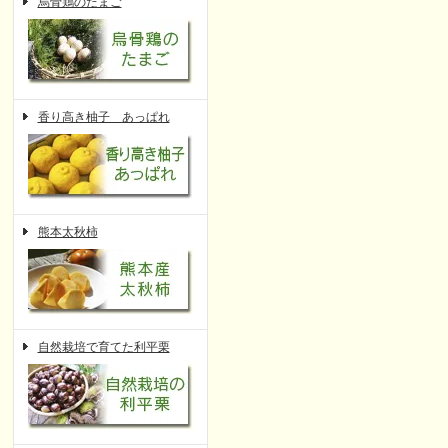
烏骨鶏のたまご
香り高き柚子 あっぱれ
熊本太秋柿
自然栽培で育てた利平栗