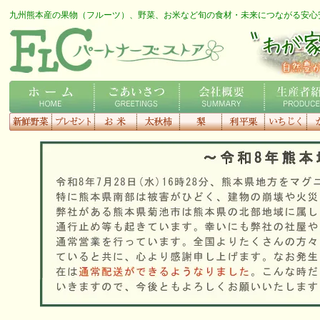
九州熊本産の果物（フルーツ）、野菜、お米など旬の食材・未来につながる安心
FLCロゴ
わが家の専用農家さん
ホーム
ごあいさつ
会社概要
生産者紹介
新鮮野菜
プレゼント
お米
太秋柿
梨
利平栗
いちじく
種
す