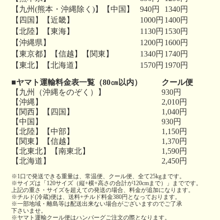
【九州(熊本・沖縄除く)】【中国】
940円
1340円
【四国】【近畿】
1000円
1400円
【北陸】【東海】
1130円
1530円
【沖縄県】
1200円
1600円
【東京都】【信越】【関東】
1340円
1740円
【東北】【北海道】
1570円
1970円
■ヤマト運輸料金表一覧（80㎝以内）
クール便
【九州（沖縄をのぞく）】
930円
【沖縄】
2,010円
【関西】【四国】
1,040円
【中国】
930円
【北陸】【中部】
1,150円
【関東】【信越】
1,370円
【北東北】【南東北】
1,590円
【北海道】
2,450円
※1口で発送できる重量は、常温便、クール便、全て25kgまです。
※サイズは「120サイズ（縦+横+高さの合計が120cmまで）」までです。
上記の重さ・サイズを超えての発送の場合、料金が追加になります。
※チルド(冷蔵)便は、送料+チルド料金380円となっております。
※一部地域・離島等は配送出来ない場合がございますのでご了承
下さいませ。
※ヤマト運輸クール便はハンバーグご注文の際となります。