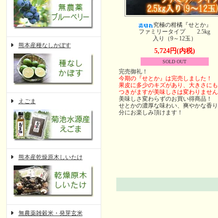
究極の柑橘『せとか』
ファミリータイプ 2.5kg
入り（9～12玉）
熊本産種なしかぼす
5,724円(内税)
SOLD OUT
完売御礼！
今期の『せとか』は完売しました！
果皮に多少のキズがあり、大きさにも
つきがますが美味しさは変わりません
美味しさ変わらずのお買い得商品！
えごま
せとかの濃厚な味わい、爽やかな香り
分にお楽しみ頂けます！
熊本産乾燥原木しいたけ
無農薬雑穀米・発芽玄米