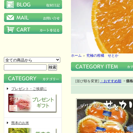
ホーム
究極の柑橘 せとか
＞
[並び順を変更]
・おすすめ順
・価格
プレゼント・ご挨拶に
熊本のお米