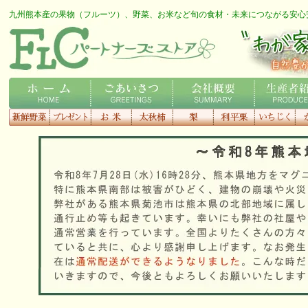
九州熊本産の果物（フルーツ）、野菜、お米など旬の食材・未来につながる安心
FLCロゴ
わが家の専用農家さん
ホーム
ごあいさつ
会社概要
生産者紹介
新鮮野菜
プレゼント
お米
太秋柿
梨
利平栗
いちじく
種
す