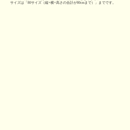
サイズは「80サイズ（縦+横+高さの合計が80cmまで）」までです。