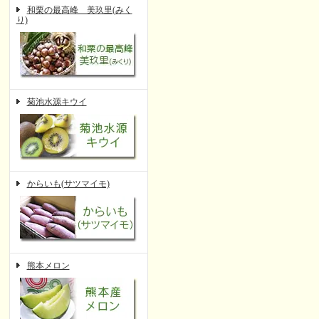
和栗の最高峰 美玖里(みく
り)
菊池水源キウイ
からいも(サツマイモ)
熊本メロン