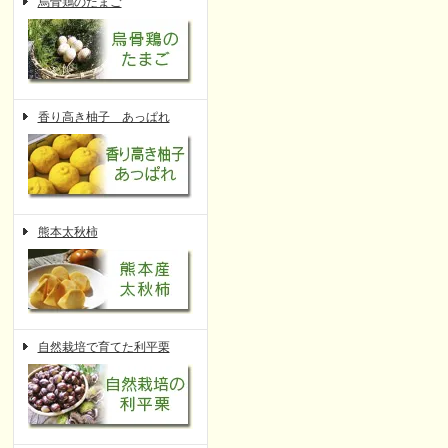
烏骨鶏のたまご
香り高き柚子 あっぱれ
熊本太秋柿
自然栽培で育てた利平栗