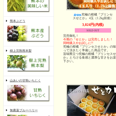
究極の柑橘『プリンセ
スせとか』 4玉（1.2kg前後）
熊本ぶどう
3,024円(内税)
SOLD OUT
完売御礼！
今期の『せとか』は完売しました！
同時購入やお試しに!!
究極の柑橘『プリンセスせとか』の味
って頂きたく準備した商品です。
樹上完熟熊本梨
旨味際立つ究極の柑橘『プリンセスせ
か』とろける食感と濃厚な甘さをお楽
下さい。
山あいの甘熟いちじく
無農薬ブルーベリー