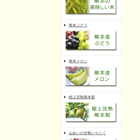
熊本ぶどう
熊本メロン
樹上完熟熊本梨
山あいの甘熟いちじく