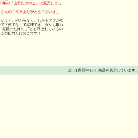
和8年の『山竹たけのこ』は完売しまし
！
くさんのご注文ありがとうございまし
！
りがよく、やわらかく、しかもアクがな
ので下茹でなしで調理でき、ダシも取れ
！“究極のたけのこ”とも呼ばれているの
、この山竹たけのこです！
全 [1] 商品中 [1-1] 商品を表示しています