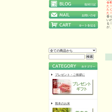
令
た
た
た
香
い
る
が
プレゼント・ご挨拶に
熊本のお米