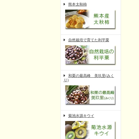
熊本太秋柿
自然栽培で育てた利平栗
和栗の最高峰 美玖里(みく
り)
菊池水源キウイ