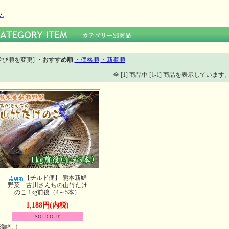
ム
並び順を変更]
・おすすめ順
・価格順
・新着順
全 [1] 商品中 [1-1] 商品を表示しています
【チルド便】 熊本新鮮
野菜 古川さんちの山竹たけ
のこ 1kg前後（4～5本）
1,188円(内税)
SOLD OUT
売御礼！