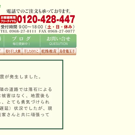
！
ブログ
お問い合せ
くタ
切り干し大
干したけの
乾燥椎茸
烏骨鶏玉子
根
こ