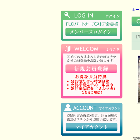
ホー
[
完