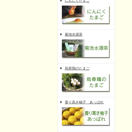
にんにくたまご
菊池水源茶
烏骨鶏のたまご
香り高き柚子 あっぱれ