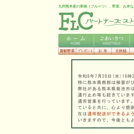
九州熊本産の果物（フルーツ）、野菜、お米な
FLCロゴ
ホーム
ごあいさつ
会
新鮮野菜
プレゼント
お米
太秋柿
梨