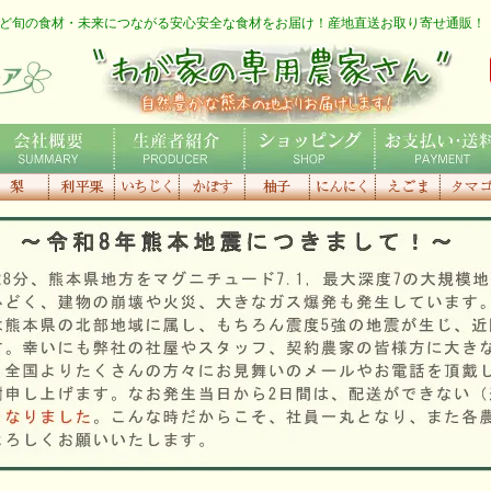
ど旬の食材・未来につながる安心安全な食材をお届け！産地直送お取り寄せ通販！
わが家の専用農家さん
社概要
生産者紹介
ショッピング
お支払い・送料
利平栗
いちじく
種なしかぼ
香り高き
にんにく
えごま
にんに
す
柚子
マゴ