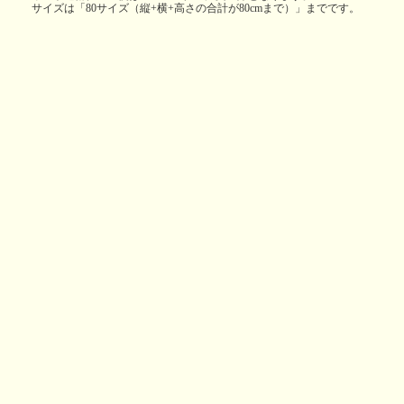
サイズは「80サイズ（縦+横+高さの合計が80cmまで）」までです。