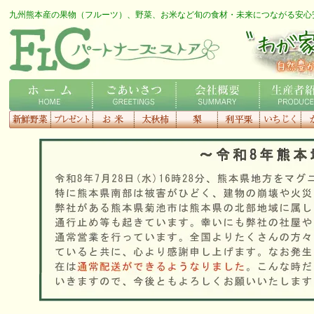
九州熊本産の果物（フルーツ）、野菜、お米など旬の食材・未来につながる安心
FLCロゴ
わが家の専用農家さん
ホーム
ごあいさつ
会社概要
生産者紹介
新鮮野菜
プレゼント
お米
太秋柿
梨
利平栗
いちじく
種
す