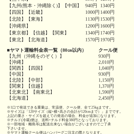
【九州(熊本・沖縄除く)】【中国】
940円
1340円
【四国】【近畿】
1000円
1400円
【北陸】【東海】
1130円
1530円
【沖縄県】
1200円
1600円
【東京都】【信越】【関東】
1340円
1740円
【東北】【北海道】
1570円
1970円
■ヤマト運輸料金表一覧（80㎝以内）
クール便
【九州（沖縄をのぞく）】
930円
【沖縄】
2,010円
【関西】【四国】
1,040円
【中国】
930円
【北陸】【中部】
1,150円
【関東】【信越】
1,370円
【北東北】【南東北】
1,590円
【北海道】
2,450円
※1口で発送できる重量は、常温便、クール便、全て25kgまです。
※サイズは「120サイズ（縦+横+高さの合計が120cmまで）」までです。
上記の重さ・サイズを超えての発送の場合、料金が追加になります。
※チルド(冷蔵)便は、送料+チルド料金380円となっております。
※一部地域・離島等は配送出来ない場合がございますのでご了承
下さいませ。
※ヤマト運輸クール便はハンバーグご注文の際となります。