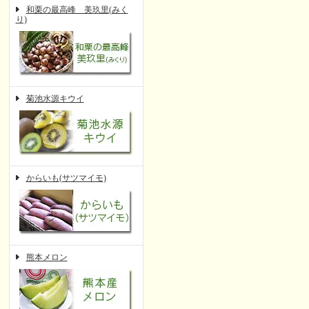
和栗の最高峰 美玖里(みく
り)
菊池水源キウイ
からいも(サツマイモ)
熊本メロン