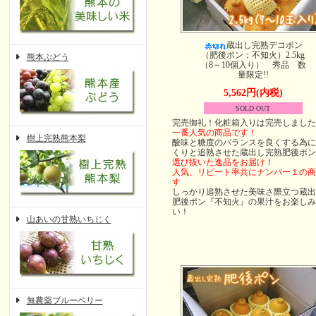
蔵出し完熟デコポン
（肥後ポン：不知火）2.5kg
熊本ぶどう
（8～10個入り） 秀品 数
量限定!!
5,562円(内税)
SOLD OUT
完売御礼！化粧箱入りは完売しました
一番人気の商品です！
樹上完熟熊本梨
酸味と糖度のバランスを良くする為に
くりと追熟させた蔵出し完熟肥後ポン
選び抜いた逸品をお届け！
人気、リピート率共にナンバー１の商
す
しっかり追熟させた美味さ際立つ蔵出
肥後ポン『不知火』の果汁をお楽しみ
い！
山あいの甘熟いちじく
無農薬ブルーベリー