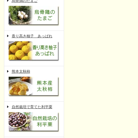
烏骨鶏のたまご
香り高き柚子 あっぱれ
熊本太秋柿
自然栽培で育てた利平栗