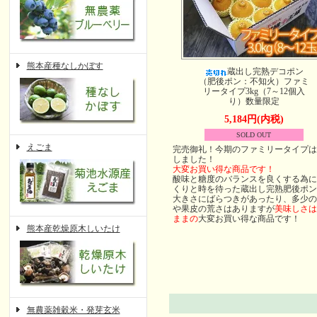
熊本産種なしかぼす
蔵出し完熟デコポン
（肥後ポン：不知火）ファミ
リータイプ3kg（7～12個入
り）数量限定
5,184円(内税)
SOLD OUT
えごま
完売御礼！今期のファミリータイプは
しました！
大変お買い得な商品です！
酸味と糖度のバランスを良くする為に
くりと時を待った蔵出し完熟肥後ポン
大きさにばらつきがあったり、多少の
や果皮の荒さはありますが
美味しさは
ままの
大変お買い得な商品です！
熊本産乾燥原木しいたけ
無農薬雑穀米・発芽玄米