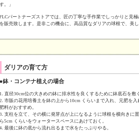
す。」
FLCパートナーズストアでは、匠の丁寧な手作業でしっかりと見
を販売致します。是非この機会に、高品質なダリアの球根で、美し
ダリアの育て方
●鉢・コンテナ植えの場合
1. 直径30cm位の大きめの鉢に排水性を良くするために鉢底石を敷
2. 市販の花用培養土を鉢の上から10cm くらいまで入れ、元肥
肥料がおすすめ。
3. 支柱を立て、その横に発芽点が上になるように球根を横向きに
ら5cm くらいをウォータースペースにあけておく。
4. 最後に鉢の底から流れ出るまで水をたっぷりやる。