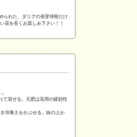
極められた、ダリアの発芽球根だけ
い花を長くお楽しみ下さい！！
く。
を入れて混ぜる。元肥は花用の緩効性
置き培養土をかぶせる。鉢の上か