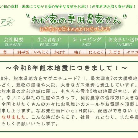
ど旬の食材・未来につながる安心安全な食材をお届け！産地直送お取り寄せ通販！
わが家の専用農家さん
社概要
生産者紹介
ショッピング
お支払い・送料
利平栗
いちじく
種なしかぼ
香り高き
にんにく
えごま
にんに
す
柚子
マゴ