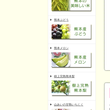
熊本ぶどう
熊本メロン
樹上完熟熊本梨
山あいの甘熟いちじく