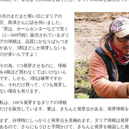
3月のまだまだ寒い日にダリアの
匠、島津さんに話を伺いました。
「実は、ホームセンターなどで安く
（2～300円程）販売されているダリ
アの球根は、品質にかなりばらつき
があり、3割ほどしか発芽しないも
のが多いんですよ！
その為、1つ発芽させるのに、球根
を4個ほど買わなくてはいけないん
です。しかも、3割は確率ですか
ら、それだけ買って、1つも発芽し
ない場合も有ります。
私は、100％発芽するダリアの球根
だけを販売しています。要は、きちんと発芽点がある、発芽球根を
まず、分球時にしっかりと発芽点を見極めます。ダリア球根は発芽
あるので、さらにもうひと手間かけて、きちんと発芽を確認した発