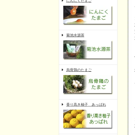
にんにくたまご
菊池水源茶
烏骨鶏のたまご
香り高き柚子 あっぱれ