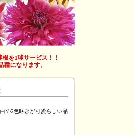
球根を1球サービス！！
品種になります。
徴
白の2色咲きが可愛らしい品