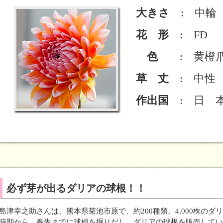
大きさ
: 中輪
花 形
: FD
色
: 黄橙
草 丈
: 中性
作出国
: 日 
必ず芽が出るダリアの球根！！
島津幸之助さんは、熊本県菊池市原で、約200種類、4,000株の
時期から、春先までに球根を掘りだし、ダリアの球根を販売してい