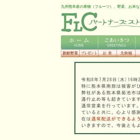
九州熊本産の果物（フルーツ）、野菜、お米な
FLCロゴ
ホーム
ごあいさつ
会
新鮮野菜
プレゼント
お米
太秋柿
梨