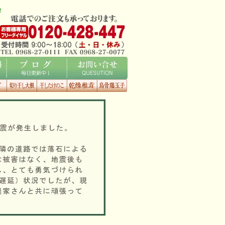
！
ブログ
お問い合せ
くタ
切り干し大
干したけの
乾燥椎茸
烏骨鶏玉子
根
こ