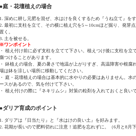
●庭・花壇植えの場合
1. 深めに耕し元肥を混ぜ、水はけを良くするため『うね立て』を
2. 最初に支柱を立て、その横に植え穴を5～10cmほど掘り、発
置く。
3. 土を被せる。
※ワンポイント
・ 植え付け前に必ず支柱を立てて下さい。植えつけ後に支柱を立
傷つけることがあります。
・ 鉢植えの場合、夏の暑さで地温が上がりすぎ、高温障害や根腐
場は鉢を涼しい場所に移動してください。
・ 庭・花壇植えの場合は基本的に水やりの必要はありません。水
ースがあるので、気を付けて下さい。
・ 植え付けの際に『ネキリムシ』対策の粒剤を入れておくと良い
●ダリア育成のポイント
1. ダリアは『日当たり』と『水はけの良い土』を好みます。
2. 花期が長いので肥料切れに注意！追肥を忘れずに。（6月と8月