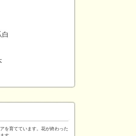
爪白
本
ダリアを育てています。花が終わった
ます。