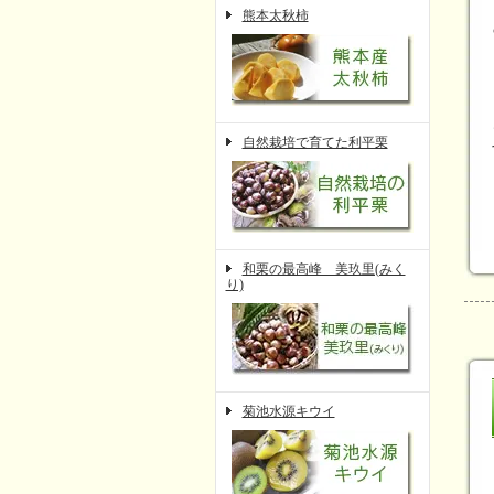
熊本太秋柿
自然栽培で育てた利平栗
和栗の最高峰 美玖里(みく
り)
菊池水源キウイ