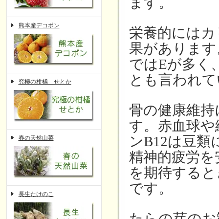
ます。
熊本産デコポン
栄養的にはカ
果があります
ではEが多く
とも言われて
究極の柑橘 せとか
骨の健康維持
す。赤血球や
ンB12は豆
春の天然山菜
精神的疲労を
を期待すると
です。
長生たけのこ
たらの芽のお