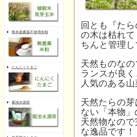
回とも『たら
熊本産農薬不使用米粉
の木は枯れて
ちんと管理し
天然ものなの
にんにくたまご
ランスが良く
人気のある山
天然たらの芽
菊池水源茶
ない「本物」
天然物なので
な逸品です！