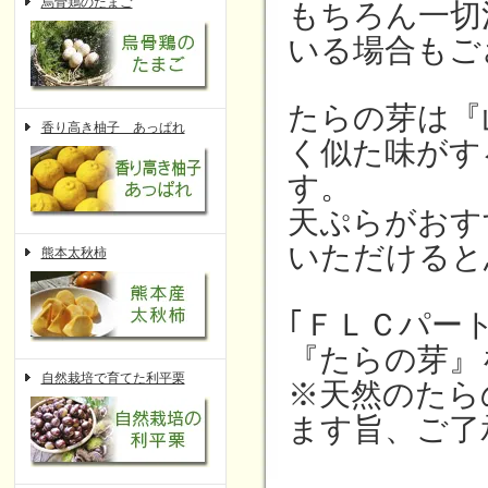
烏骨鶏のたまご
もちろん一切
いる場合もご
たらの芽は『
香り高き柚子 あっぱれ
く似た味がす
す。
天ぷらがおす
いただけると
熊本太秋柿
｢ＦＬＣパー
『たらの芽』
自然栽培で育てた利平栗
※天然のたら
ます旨、ご了