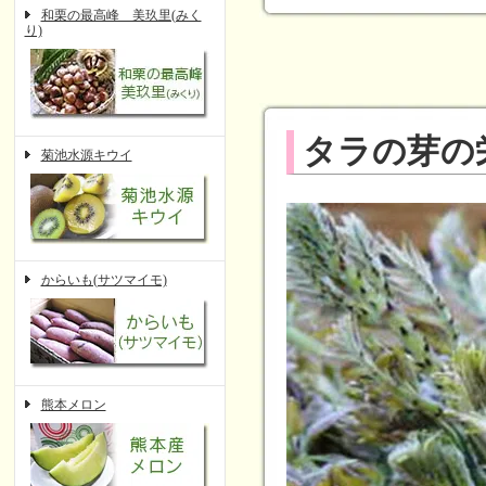
和栗の最高峰 美玖里(みく
り)
タラの芽の
菊池水源キウイ
からいも(サツマイモ)
熊本メロン