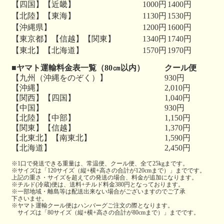
【四国】【近畿】
1000円
1400円
【北陸】【東海】
1130円
1530円
【沖縄県】
1200円
1600円
【東京都】【信越】【関東】
1340円
1740円
【東北】【北海道】
1570円
1970円
■ヤマト運輸料金表一覧（80㎝以内）
クール便
【九州（沖縄をのぞく）】
930円
【沖縄】
2,010円
【関西】【四国】
1,040円
【中国】
930円
【北陸】【中部】
1,150円
【関東】【信越】
1,370円
【北東北】【南東北】
1,590円
【北海道】
2,450円
※1口で発送できる重量は、常温便、クール便、全て25kgまです。
※サイズは「120サイズ（縦+横+高さの合計が120cmまで）」までです。
上記の重さ・サイズを超えての発送の場合、料金が追加になります。
※チルド(冷蔵)便は、送料+チルド料金380円となっております。
※一部地域・離島等は配送出来ない場合がございますのでご了承
下さいませ。
※ヤマト運輸クール便はハンバーグご注文の際となります。
サイズは「80サイズ（縦+横+高さの合計が80cmまで）」までです。