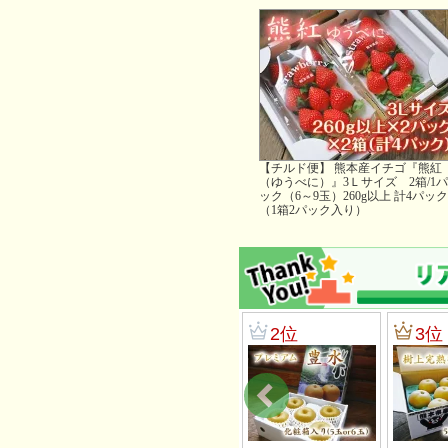
【チルド便】 熊本産イチゴ『熊紅
（ゆうべに）』3Ｌサイズ 2箱/1パ
ック（6～9玉）260g以上 計4パック
（1箱2パック入り）