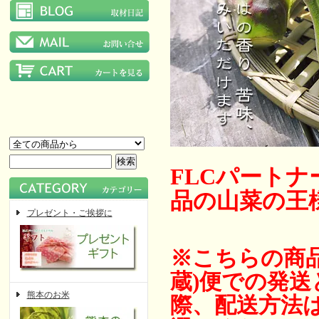
FLCパート
品の山菜の王
プレゼント・ご挨拶に
※こちらの商
蔵)便での発
熊本のお米
際、配送方法は