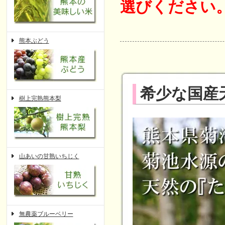
選びください
熊本ぶどう
希少な国産天
樹上完熟熊本梨
山あいの甘熟いちじく
無農薬ブルーベリー