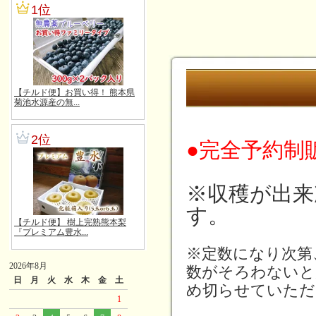
●完全予約制
※収穫が出来
す。
※定数になり次第
2026年8月
数がそろわないと
日
月
火
水
木
金
土
め切らせていただ
1