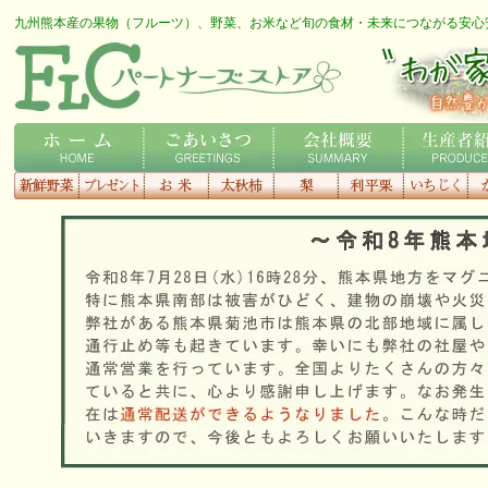
九州熊本産の果物（フルーツ）、野菜、お米など旬の食材・未来につながる安心
FLCロゴ
わが家の専用農家さん
ホーム
ごあいさつ
会社概要
生産者紹介
新鮮野菜
プレゼント
お米
太秋柿
梨
利平栗
いちじく
種
す