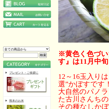
※黄色く色づい
す』は11月中
プレゼント・ご挨拶に
12～16玉入
選”かぼすです
大自然のパノラ
た古川さんちの
熊本のお米
その種なしかぼ