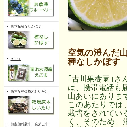
熊本産種なしかぼす
空気の澄んだ
えごま
種なしかぼす
｢古川果樹園｣さ
は、携帯電話も
熊本産乾燥原木しいたけ
山あいにありま
このあたりでは
栽培をされてい
く、そのため、
無農薬雑穀米・発芽玄米