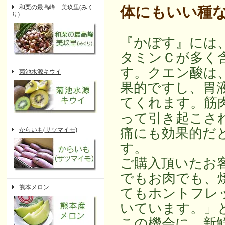
和栗の最高峰 美玖里(みく
体にもいい種
り)
『かぼす』には
タミンＣが多く
す。クエン酸は
菊池水源キウイ
果的ですし、胃
てくれます。筋
って引き起こさ
痛にも効果的だ
からいも(サツマイモ)
す。
ご購入頂いたお
でもお肉でも、
熊本メロン
てもホントフレ
いています。」
この機会に、新