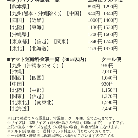
【熊本県】
890円
1290円
【九州(熊本・沖縄除く)】【中国】
940円
1340円
【四国】【近畿】
1000円
1400円
【北陸】【東海】
1130円
1530円
【沖縄県】
1200円
1600円
【東京都】【信越】【関東】
1340円
1740円
【東北】【北海道】
1570円
1970円
■ヤマト運輸料金表一覧（80㎝以内）
クール便
【九州（沖縄をのぞく）】
930円
【沖縄】
2,010円
【関西】【四国】
1,040円
【中国】
930円
【北陸】【中部】
1,150円
【関東】【信越】
1,370円
【北東北】【南東北】
1,590円
【北海道】
2,450円
※1口で発送できる重量は、常温便、クール便、全て25kgまです。
※サイズは「120サイズ（縦+横+高さの合計が120cmまで）」までです。
上記の重さ・サイズを超えての発送の場合、料金が追加になります。
※チルド(冷蔵)便は、送料+チルド料金380円となっております。
※一部地域・離島等は配送出来ない場合がございますのでご了承