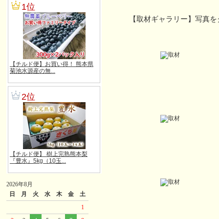
【取材ギャラリー】写真を
2026年8月
日
月
火
水
木
金
土
1