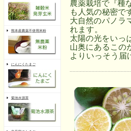
農薬栽培で『種
も人気の秘密で
大自然のパノラ
れます。
熊本産農薬不使用米粉
太陽の光をいっ
山奥にあるこの
よりいっそう届
にんにくたまご
菊池水源茶