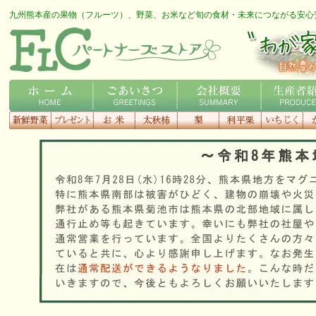
九州熊本産の果物（フルーツ）、野菜、お米など旬の食材・未来につながる安心
FLCロゴ
わが家の専用農家さん
ホーム
ごあいさつ
会社概要
生産者紹介
新鮮野菜
プレゼント
お米
太秋柿
梨
利平栗
いちじく
種
す