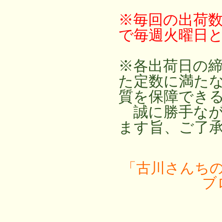
※毎回の出荷
で毎週火曜日
※各出荷日の
た定数に満た
質を保障でき
誠に勝手なが
ます旨、ご了
「古川さんち
ブ