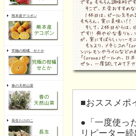
熊本産デコポン
究極の柑橘 せとか
春の天然山菜
■おススメポ
●「一度使っ
長生たけのこ
リピーター続