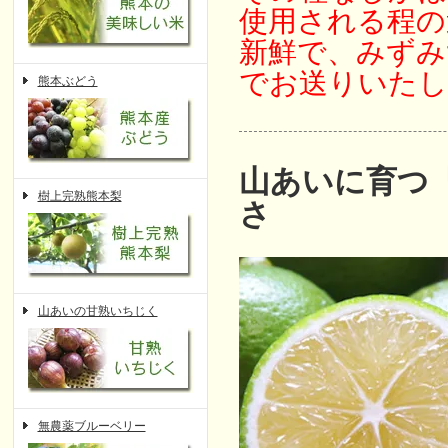
使用される程の
新鮮で、みずみ
でお送りいたし
熊本ぶどう
山あいに育つ
樹上完熟熊本梨
さ
山あいの甘熟いちじく
無農薬ブルーベリー