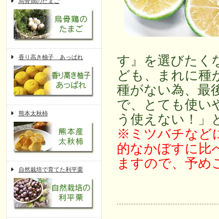
烏骨鶏のたまご
す』を選びたく
香り高き柚子 あっぱれ
ども、まれに種
種がない為、最
で、とても使い
熊本太秋柿
う使えない！」
※ミツバチなどに
的なかぼすに比
ますので、予め
自然栽培で育てた利平栗