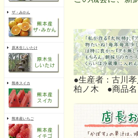
ザ・みかん
原木生しいたけ
●生産者：古川
熊本スイカ
柏ノ木 ●商品
熊本産いちご