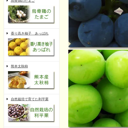
烏骨鶏のたまご
香り高き柚子 あっぱれ
熊本太秋柿
自然栽培で育てた利平栗