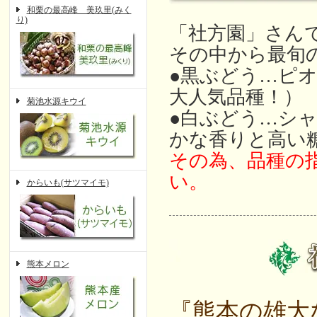
和栗の最高峰 美玖里(みく
り)
「社方園」さん
その中から最旬
●黒ぶどう…ピ
大人気品種！）
菊池水源キウイ
●白ぶどう…シ
かな香りと高い
その為、品種の
い。
からいも(サツマイモ)
熊本メロン
『熊本の雄大