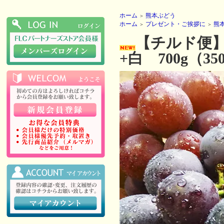
ホーム
熊本ぶどう
＞
ホーム
プレゼント・ご挨拶に
熊
＞
＞
【チルド便】
+白 700g（35