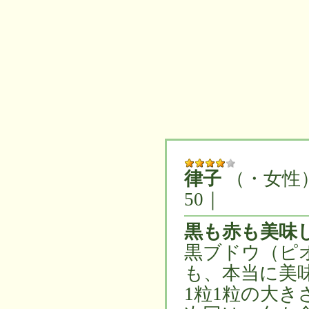
律子
（・女性
50｜
黒も赤も美味
黒ブドウ（ピ
も、本当に美
1粒1粒の大き