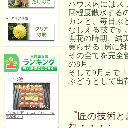
ハウス内にはス
回程度散水する
ダリア球根
カンと、毎日ぶ
なしえる技です
開花の時期、結
実らせる1房に
その全てを完全
の8月。
そして9月まで「
ぶどうとして出
『匠の技術と
れ・・・』