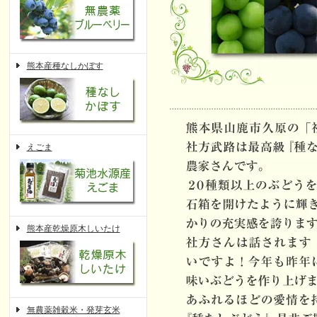
熊本産種なしかぼす
えごま
熊本産乾燥原木しいたけ
無農薬雑穀米・発芽玄米