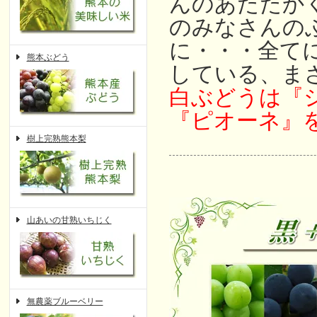
んのあたたか
のみなさんの
に・・・全て
熊本ぶどう
している、ま
白ぶどうは『
『ピオーネ』
樹上完熟熊本梨
山あいの甘熟いちじく
無農薬ブルーベリー