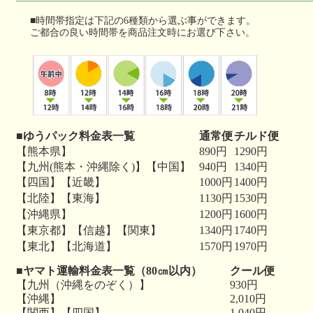
■時間帯指定は下記の6種類から選ぶ事ができます。
ご都合の良い時間帯を商品注文時にお選び下さい。
■ゆうパック料金表一覧
通常便
チルド便
【熊本県】
890円
1290円
【九州(熊本・沖縄除く)】【中国】
940円
1340円
【四国】【近畿】
1000円
1400円
【北陸】【東海】
1130円
1530円
【沖縄県】
1200円
1600円
【東京都】【信越】【関東】
1340円
1740円
【東北】【北海道】
1570円
1970円
■ヤマト運輸料金表一覧（80㎝以内）
クール便
【九州（沖縄をのぞく）】
930円
【沖縄】
2,010円
【関西】【四国】
1,040円