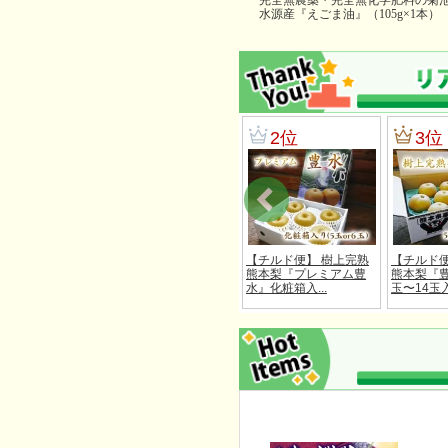
完全無農薬・完全無化学肥料の菊
水源産『えごま油』（105g×1本）