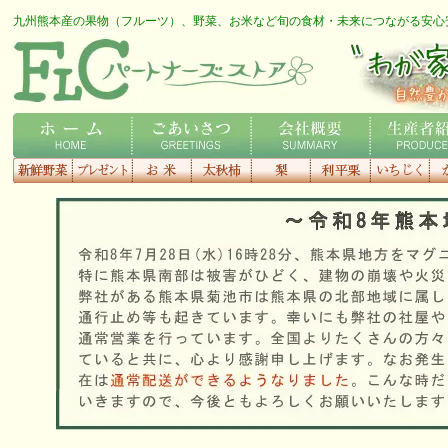
九州熊本産の果物（フルーツ）、野菜、お米など旬の食材・未来につながる安心
FLCロゴ
わが家の専用農家さん
ホーム
ごあいさつ
会社概要
生産者紹介
新鮮野菜
プレゼント
お米
太秋柿
梨
利平栗
いちじく
種
す