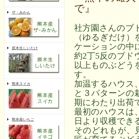
で』
ザ・みかん
社方園さんのブ
（ゆるぎだけ）
ケーションの中
原木生しいたけ
約2丁5反のブド
以上ものぶどう
す。
加温するハウス
熊本スイカ
と３パターンの栽
期にわたり出荷
最初のハウスは、
日より収穫でき
熊本産いちご
そのどれもが、