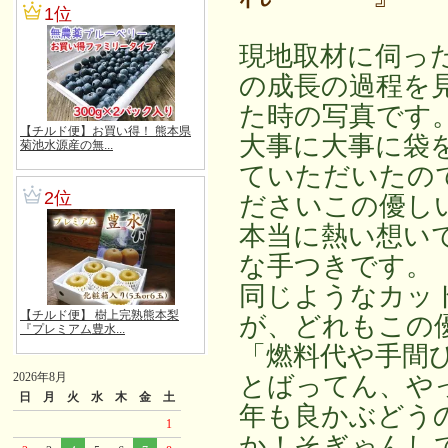
現地取材に伺っ
の成長の過程を
た時の写真です
大事に大事に袋
ていただいたの
ださいこの優しい
本当に熱い想い
な手つきです。
同じようなカッ
が、どれもこの
「燃料代や手間
2026年8月
とばってん、や
日
月
火
水
木
金
土
年も良かぶどう
1
か！そぎゃんし