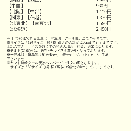
【中国】
930円
【北陸】【中部】
1,150円
【関東】【信越】
1,370円
【北東北】【南東北】
1,590円
【北海道】
2,450円
※1口で発送できる重量は、常温便、クール便、全て25kgまです。
※サイズは「120サイズ（縦+横+高さの合計が120cmまで）」までです。
上記の重さ・サイズを超えての発送の場合、料金が追加になります。
※チルド(冷蔵)便は、送料+チルド料金380円となっております。
※一部地域・離島等は配送出来ない場合がございますのでご了承
下さいませ。
※ヤマト運輸クール便はハンバーグご注文の際となります。
サイズは「80サイズ（縦+横+高さの合計が80cmまで）」までです。