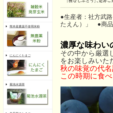
●生産者：社方武
たえん）」 ●商品名
熊本産農薬不使用米粉
濃厚な味わい
その中から厳選
にんにくたまご
をお楽しみいた
秋の味覚の代名
この時期に食べ
菊池水源茶