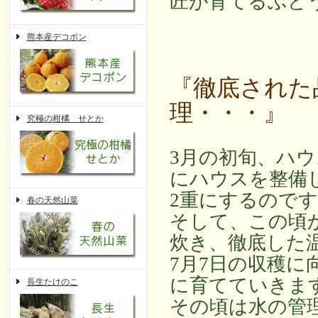
匠が育てるぶど
熊本産デコポン
『徹底された
理・・・』
究極の柑橘 せとか
3月の初旬、ハ
にハウスを整備
2重にするので
春の天然山菜
そして、この頃
炊き、徹底した
7月7日の収穫に
に育てていきま
長生たけのこ
その頃は水の管