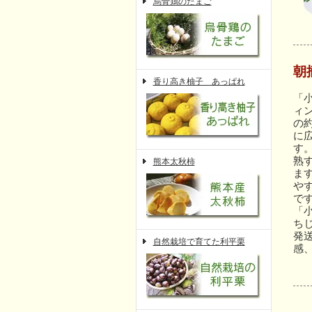
烏骨鶏のたまご
朝
香り高き柚子 あっぱれ
「
ィ
の約
に
す
熟
熊本太秋柿
ま
や
で
「
ち
発
自然栽培で育てた利平栗
感