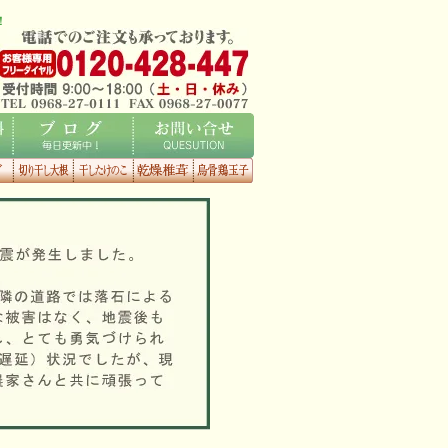
！
ブログ
お問い合せ
くタ
切り干し大
干したけの
乾燥椎茸
烏骨鶏玉子
根
こ