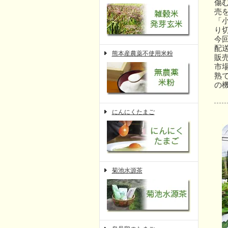
傷
売
「
り
今
配
熊本産農薬不使用米粉
販
市
熟
の
にんにくたまご
菊池水源茶