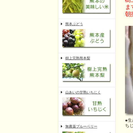
ま
朝
熊本ぶどう
樹上完熟熊本梨
山あいの甘熟いちじく
●
ち
無農薬ブルーベリー