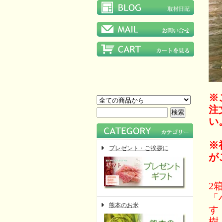
※
注
い
※
プレゼント・ご挨拶に
が
2
「
熊本のお米
す
樹