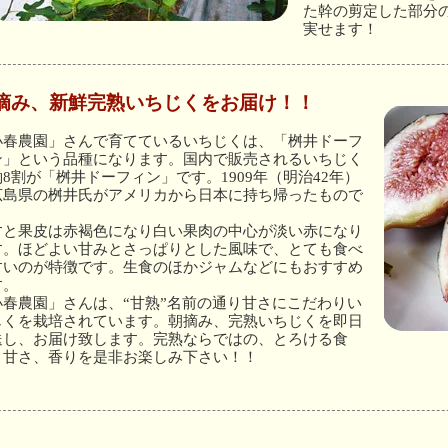
た幹の剪定した部分
実せます！
摘み、新鮮完熟いちじくをお届け！！
小春農園」さんで育てているいちじくは、「桝井ドーフ
ン」という品種になります。国内で販売されるいちじく
8割が「桝井ドーフィン」です。1909年（明治42年）
広島県の桝井氏がアメリカから日本に持ち帰ったもので
。
すと果皮は赤褐色になり白い果肉の中心が淡い赤になり
す。ほどよい甘みとさっぱりとした風味で、とても食べ
すいのが特徴です。生食のほかジャムなどにもおすすめ
す。
小春農園」さんは、“甘熟”名前の通り甘さにこだわりい
じくを栽培されています。朝摘み、完熟いちじくを即日
送し、お届け致します。完熟ならではの、とろける食
、甘さ、香りを是非お楽しみ下さい！！