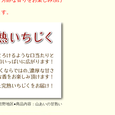
ます。
岩野地区●商品内容：山あいの甘熟い