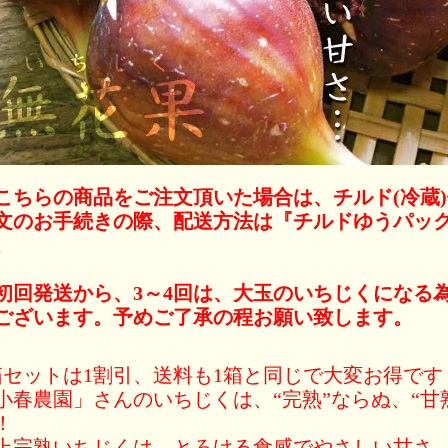
こちらの商品をご注文頂いた場合は、チルド(冷蔵
文のお手続きの際、配送方法は『チルドゆうパック
。
初回発送から、3～4回は、大玉のいちじくになる
ございます。予めご了承の程お願い致します。
箱セットは1割引、送料も1箱と同じで大変お得です
小春農園」さんのいちじくは、“完熟”ならぬ、“甘
！
上完熟いちじくは、とろける食感でやさしい甘さ