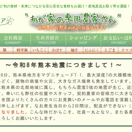
ど旬の食材・未来につながる安心安全な食材をお届け！産地直送お取り寄せ通販！
わが家の専用農家さん
社概要
生産者紹介
ショッピング
お支払い・送料
利平栗
いちじく
種なしかぼ
香り高き
にんにく
えごま
にんに
す
柚子
マゴ