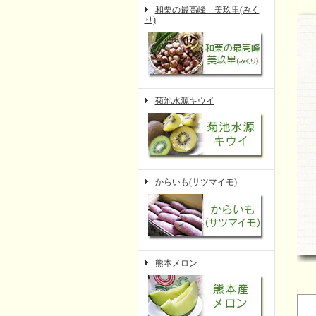
和栗の最高峰 美玖里(みく
り)
菊池水源キウイ
からいも(サツマイモ)
熊本メロン