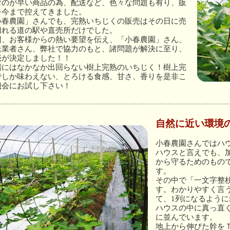
むのが早い商品の為、配送など、色々な問題も有り、販
を今まで控えてきました。
小春農園」さんでも、完熟いちじくの販売はその日に売
切れる道の駅や直売所だけでした。
回、お客様からの熱い要望を伝え、「小春農園」さん、
送業者さん、弊社で協力のもと、諸問題が解決に至り、
売が決定しました！！
場にはなかなか出回らない樹上完熟のいちじく！樹上完
でしか味わえない、とろける食感、甘さ、香りを是非こ
機会にお試し下さい！
自然に近い環境
小春農園さんではハ
ハウスと言えでも、
から守るためのもの
す。
その中で「一文字整
す。わかりやすく言う
て、1列になるよう
ハウスの中に真っ直
に並んでいます。
地上から伸びた幹を