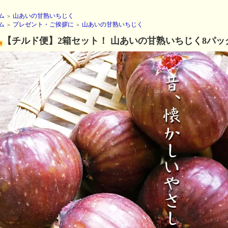
ム
山あいの甘熟いちじく
＞
ム
プレゼント・ご挨拶に
山あいの甘熟いちじく
＞
＞
【チルド便】2箱セット！ 山あいの甘熟いちじく8パッ