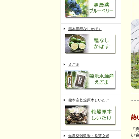
熊本産種なしかぼす
えごま
熊本産乾燥原木しいたけ
熱
『
い
無農薬雑穀米・発芽玄米