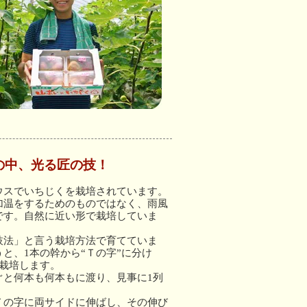
の中、光る匠の技！
ウスでいちじくを栽培されています。
加温をするためのものではなく、雨風
です。自然に近い形で栽培していま
枝法」と言う栽培方法で育てていま
と、1本の幹から“Ｔの字”に分け
に栽培します。
ぐと何本も何本もに渡り、見事に1列
Ｔの字に両サイドに伸ばし、その伸び