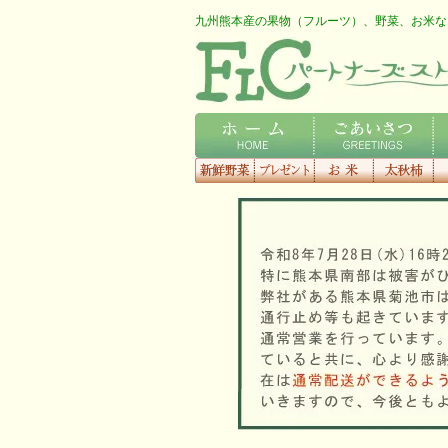
九州熊本産の果物（フルーツ）、野菜、お米な
FLCロゴ
ホーム
ごあいさつ
会
新鮮野菜
プレゼント
お米
太秋柿
梨