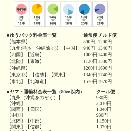
■ゆうパック料金表一覧
通常便
チルド便
【熊本県】
890円
1290円
【九州(熊本・沖縄除く)】【中国】
940円
1340円
【四国】【近畿】
1000円
1400円
【北陸】【東海】
1130円
1530円
【沖縄県】
1200円
1600円
【東京都】【信越】【関東】
1340円
1740円
【東北】【北海道】
1570円
1970円
■ヤマト運輸料金表一覧（80㎝以内）
クール便
【九州（沖縄をのぞく）】
930円
【沖縄】
2,010円
【関西】【四国】
1,040円
【中国】
930円
【北陸】【中部】
1,150円
【関東】【信越】
1,370円