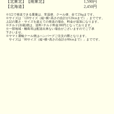
【北東北】【南東北】
1,590円
【北海道】
2,450円
※1口で発送できる重量は、常温便、クール便、全て25kgまです。
※サイズは「120サイズ（縦+横+高さの合計が120cmまで）」までです。
上記の重さ・サイズを超えての発送の場合、料金が追加になります。
※チルド(冷蔵)便は、送料+チルド料金380円となっております。
※一部地域・離島等は配送出来ない場合がございますのでご了承
下さいませ。
※ヤマト運輸クール便はハンバーグご注文の際となります。
サイズは「80サイズ（縦+横+高さの合計が80cmまで）」までです。