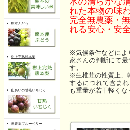
水の清らかな
れた本物の味
完全無農薬・
熊本ぶどう
れる安心・安
※気候条件などによ
樹上完熟熊本梨
家さんの判断にて最
す。
※生椎茸の性質上、
するにつれて含まれ
も重量が若干軽くな
山あいの甘熟いちじく
無農薬ブルーベリー