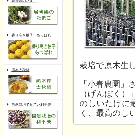
烏骨鶏のたまご
香り高き柚子 あっぱれ
栽培で原木生
熊本太秋柿
「小春農園」
（げんぼく）
のしいたけに
自然栽培で育てた利平栗
く、最高のし