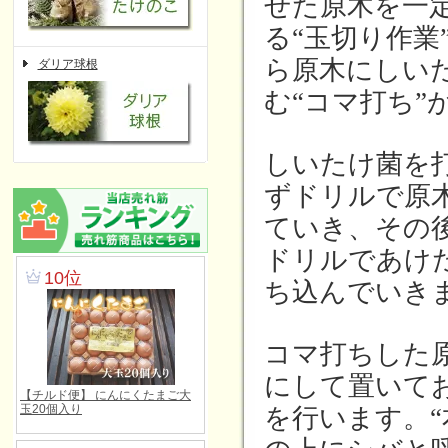
せた原木を一
る“玉切り作業
ら原木にしい
ダリア球根
む“コマ打ち”
しいたけ菌を
ずドリルで原
ていき、その
ドリルであけ
ち込んでいき
コマ打ちした
にして置いて
を行います。“