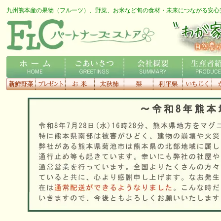
九州熊本産の果物（フルーツ）、野菜、お米など旬の食材・未来につながる安心
FLCロゴ
わが家の専用農家さん
ホーム
ごあいさつ
会社概要
生産者紹介
新鮮野菜
プレゼント
お米
太秋柿
梨
利平栗
いちじく
種
す