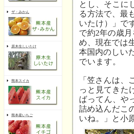
とし、そこに
る方法で、最
ザ・みかん
いたけ）」で
で約2年の歳
め、現在では
原木生しいたけ
本国内のしい
でいます。
「笠さんは、
熊本スイカ
っと見てきた
ばってん、や
詰め込んだこ
熊本産いちご
いね。」と小