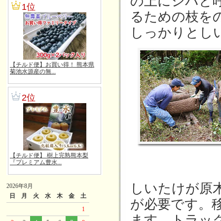
の上にシバと
るための枝を
しっかりとし
しいたけが原木
2026年8月
日
月
火
水
木
金
土
が必要です。
1
ます。トラッ