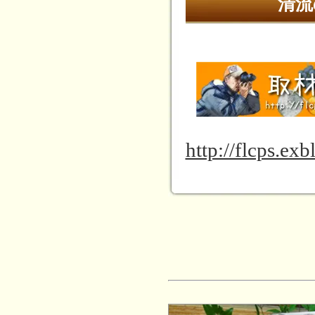
清流
http://flcps.exb