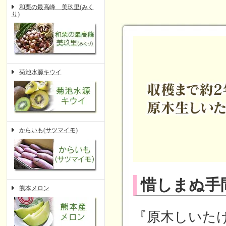
和栗の最高峰 美玖里(みく
り)
菊池水源キウイ
からいも(サツマイモ)
惜しまぬ手
熊本メロン
『原木しいた