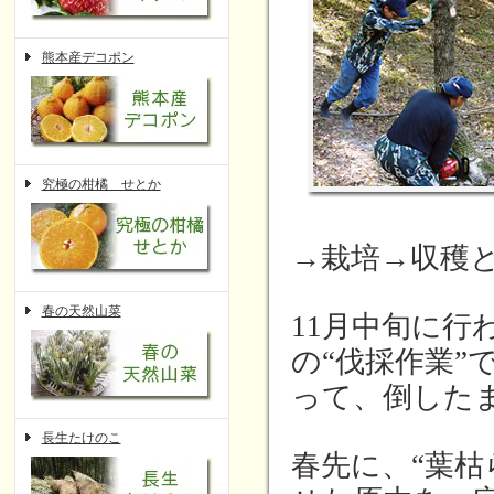
熊本産デコポン
究極の柑橘 せとか
→栽培→収穫
春の天然山菜
11月中旬に
の“伐採作業”
って、倒した
長生たけのこ
春先に、“葉枯