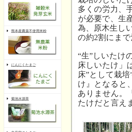
多くの労力、
が必要で、生
為、原木生し
熊本産農薬不使用米粉
の約2割にま
“生”しいた
床しいたけ」
にんにくたまご
床”として栽培
け』となると
ありません。
菊池水源茶
たけだと言え