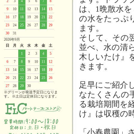
2
3
4
5
6
7
8
は、1晩散水
9
10
11
12
13
14
15
の水をたっぷ
16
17
18
19
20
21
22
23
24
25
26
27
28
29
ます。
30
31
そして、その翌
2026年9月
並べ、水の清
日
月
火
水
木
金
土
1
2
3
4
5
木しいたけ』
6
7
8
9
10
11
12
きます。
13
14
15
16
17
18
19
20
21
22
23
24
25
26
足早にご紹介
27
28
29
30
※グリーンが発送予定日になりま
なたくさんの
す。 ※土日は定休日になります。
る栽培期間を
け』は収穫の
「小春農園」