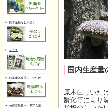
熊本産種なしかぼす
えごま
国内生産量
熊本産乾燥原木しいたけ
原木生しいた
齢化等により
無農薬雑穀米・発芽玄米
栽培のしいた